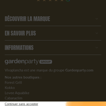
DÉCOUVRIR LA MARQUE
EN SAVOIR PLUS
INFORMATIONS
Vivaplancha est une marque du groupe
Gardenparty.com
Nos autres boutiques :
Forest Grill
Kokko
Lovee Aquabike
Cabanaclim
Suivez-nous :