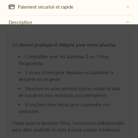
Paiement sécurisé et rapide
Description
Le chariot pratique et élégant pour votre plancha
Compatible avec les planchas 2 ou 3 feux
Vivaplancha
2 roues à frein pour déplacer ou stabiliser la
desserte en un geste
Structure en acier peinture Epoxy solide et plan
de travail en inox résistants aux intempéries
4 crochets inox inclus pour suspendre vos
ustensiles
Optez pour la desserte Oliva, l’accessoire indispensable
pour allier praticité et style à votre cuisine d’extérieur.